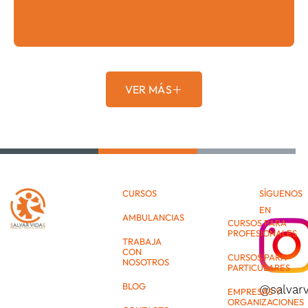
VER MÁS
CURSOS
SÍGUENOS
EN
AMBULANCIAS
CURSOS PARA
PROFESIONALES
TRABAJA
CON
CURSOS PARA
NOSOTROS
PARTICULARES
BLOG
@salvar
EMPRESAS Y
ORGANIZACIONES