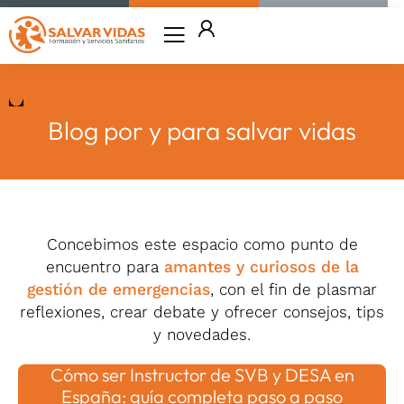
Ir
al
contenido
Blog por y para salvar vidas
Concebimos este espacio como punto de
encuentro para
amantes y curiosos de la
gestión de emergencias
, con el fin de plasmar
reflexiones, crear debate y ofrecer consejos, tips
y novedades.
Cómo ser Instructor de SVB y DESA en
España: guía completa paso a paso