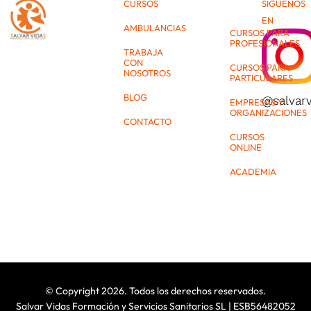
CURSOS
SÍGUENOS
EN
AMBULANCIAS
CURSOS PARA
PROFESIONALES
TRABAJA
CON
CURSOS PARA
NOSOTROS
PARTICULARES
BLOG
@salvar
EMPRESAS Y
ORGANIZACIONES
CONTACTO
CURSOS
ONLINE
ACADEMIA
© Copyright 2026. Todos los derechos reservados.
Salvar Vidas Formación y Servicios Sanitarios SL | ESB56482052