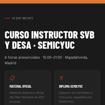
LO QUE INCLUYE
CURSO INSTRUCTOR SVB
Y DESA · SEMICYUC
6 horas presenciales · 15:00–21:00 · Majadahonda,
Madrid
📋
🏅
MATERIAL OFICIAL
DIPLOMA SEMICYUC
Material didáctico oficial
Diploma de Candidato a
del Plan Nacional de RCP
Instructor expedido por
incluido.
SEMICYUC.