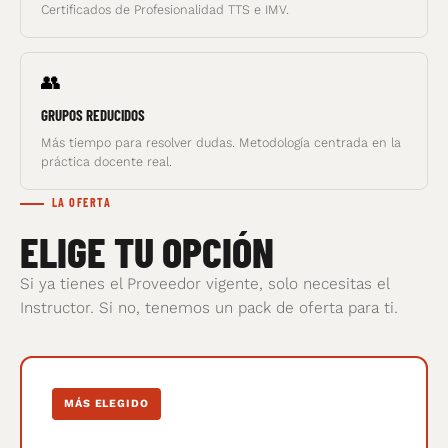
Certificados de Profesionalidad TTS e IMV.
👥
GRUPOS REDUCIDOS
Más tiempo para resolver dudas. Metodología centrada en la
práctica docente real.
LA OFERTA
ELIGE TU OPCIÓN
Si ya tienes el Proveedor vigente, solo necesitas el
Instructor. Si no, tenemos un pack de oferta para ti.
MÁS ELEGIDO