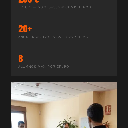
PRECIO — VS 250–350 € COMPETENCIA
20+
AÑOS EN ACTIVO EN SVB, SVA Y HEMS
8
ALUMNOS MÁX. POR GRUPO