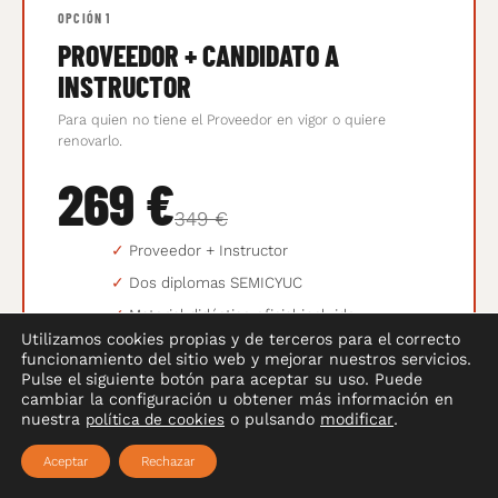
OPCIÓN 1
PROVEEDOR + CANDIDATO A
INSTRUCTOR
Para quien no tiene el Proveedor en vigor o quiere
renovarlo.
269 €
349 €
✓
Proveedor + Instructor
✓
Dos diplomas SEMICYUC
✓
Material didáctico oficial incluido
Utilizamos cookies propias y de terceros para el correcto
✓
Grupos de máx. 8 alumnos
funcionamiento del sitio web y mejorar nuestros servicios.
Pulse el siguiente botón para aceptar su uso. Puede
cambiar la configuración u obtener más información en
nuestra
política de cookies
o pulsando
modificar
.
Sin riesgo.
Aceptar
Rechazar
Si reservas y no puedes venir por un imprevisto, cambiamos tu
plaza a la siguiente fecha. Sin coste, sin complicaciones.