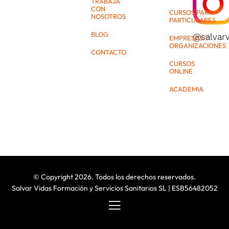
TRABAJA
CON
CURSOS PARA
NOSOTROS
PARTICULARES
BLOG
@salvar
EMPRESAS Y
ORGANIZACIONES
CONTACTO
CURSOS
ONLINE
ACADEMIA
© Copyright 2026. Todos los derechos reservados.
Salvar Vidas Formación y Servicios Sanitarios SL | ESB56482052