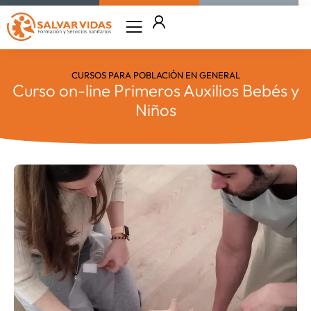
Ir
al
contenido
CURSOS PARA POBLACIÓN EN GENERAL
Curso on-line Primeros Auxilios Bebés y
Niños