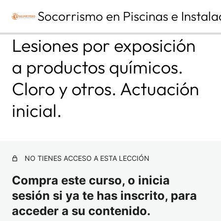
Socorrismo en Piscinas e Instala
A
S
Lesiones por exposición
n
i
t
g
a productos químicos.
e
u
MÓDULO 1. PRIMEROS AUXILIOS
r
i
Y SOPORTE VITAL BÁSICO |
i
e
Cloro y otros. Actuación
o
n
TEMA 1. FUNDAMENTOS DE
r
t
ANATOMÍA Y FISIOLOGÍA.
inicial.
e
TERMINOLOGÍA MÉDICO-
SANITARIA.
4 lecciones
MÓDULO 1. PRIMEROS AUXILIOS
NO TIENES ACCESO A ESTA LECCIÓN
Y SOPORTE VITAL BÁSICO |
TEMA 2. CONCEPTO DE
Compra este curso, o inicia
URGENCIAS, EMERGENCIAS Y
sesión si ya te has inscrito, para
CATÁSTROFES.
acceder a su contenido.
3 lecciones