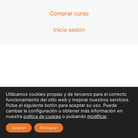
MÓDULO 1. PRIMEROS AUXILIOS
Y SOPORTE VITAL BÁSICO |
Comprar curso
TEMA 3. SOPORTE VITAL
BÁSICO, INSTRUMENTAL Y DESA.
PRIMER INTERVINIENTE.
Inicia sesión
VALORACIÓN INICIAL,.
9 lecciones
MÓDULO 1. PRIMEROS AUXILIOS
Y SOPORTE VITAL BÁSICO |
TEMA 4. URGENCIAS Y
EMERGENCIAS MÉDICAS.
8 lecciones
MÓDULO 1. PRIMEROS AUXILIOS
Utilizamos cookies propias y de terceros para el correcto
Y SOPORTE VITAL BÁSICO |
funcionamiento del sitio web y mejorar nuestros servicios.
TEMA 5. URGENCIAS Y
Pulse el siguiente botón para aceptar su uso. Puede
EMERGENCIAS
cambiar la configuración u obtener más información en
nuestra
política de cookies
o pulsando
modificar
.
TRAUMATOLÓGICAS.
10 lecciones
Aceptar
Rechazar
MÓDULO 1. PRIMEROS AUXILIOS