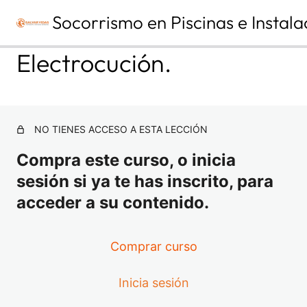
Socorrismo en Piscinas e Instala
A
S
Electrocución.
n
i
t
g
e
u
MÓDULO 1. PRIMEROS AUXILIOS
r
i
Y SOPORTE VITAL BÁSICO |
i
e
o
n
TEMA 1. FUNDAMENTOS DE
NO TIENES ACCESO A ESTA LECCIÓN
r
t
ANATOMÍA Y FISIOLOGÍA.
e
Compra este curso, o inicia
TERMINOLOGÍA MÉDICO-
SANITARIA.
sesión si ya te has inscrito, para
4 lecciones
acceder a su contenido.
MÓDULO 1. PRIMEROS AUXILIOS
Y SOPORTE VITAL BÁSICO |
TEMA 2. CONCEPTO DE
Comprar curso
URGENCIAS, EMERGENCIAS Y
CATÁSTROFES.
Inicia sesión
3 lecciones