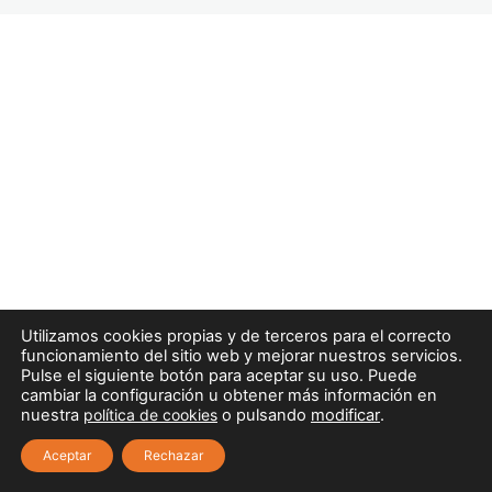
MÓDULO 1. PRIMEROS AUXILIOS
Y SOPORTE VITAL BÁSICO |
TEMA 3. SOPORTE VITAL
BÁSICO, INSTRUMENTAL Y DESA.
PRIMER INTERVINIENTE.
VALORACIÓN INICIAL,.
9 lecciones
MÓDULO 1. PRIMEROS AUXILIOS
Y SOPORTE VITAL BÁSICO |
TEMA 4. URGENCIAS Y
EMERGENCIAS MÉDICAS.
8 lecciones
MÓDULO 1. PRIMEROS AUXILIOS
Utilizamos cookies propias y de terceros para el correcto
Y SOPORTE VITAL BÁSICO |
funcionamiento del sitio web y mejorar nuestros servicios.
TEMA 5. URGENCIAS Y
Pulse el siguiente botón para aceptar su uso. Puede
EMERGENCIAS
cambiar la configuración u obtener más información en
nuestra
política de cookies
o pulsando
modificar
.
TRAUMATOLÓGICAS.
Aceptar
Rechazar
Heridas y hemorragias. Contusiones.