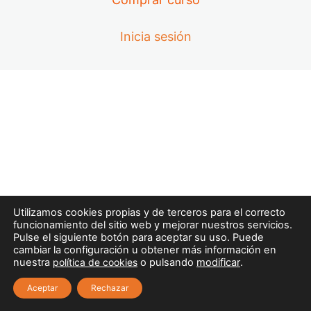
MÓDULO 1. PRIMEROS AUXILIOS
Y SOPORTE VITAL BÁSICO |
TEMA 3. SOPORTE VITAL
Inicia sesión
BÁSICO, INSTRUMENTAL Y DESA.
PRIMER INTERVINIENTE.
VALORACIÓN INICIAL,.
9 lecciones
MÓDULO 1. PRIMEROS AUXILIOS
Y SOPORTE VITAL BÁSICO |
TEMA 4. URGENCIAS Y
EMERGENCIAS MÉDICAS.
8 lecciones
MÓDULO 1. PRIMEROS AUXILIOS
Utilizamos cookies propias y de terceros para el correcto
Y SOPORTE VITAL BÁSICO |
funcionamiento del sitio web y mejorar nuestros servicios.
TEMA 5. URGENCIAS Y
Pulse el siguiente botón para aceptar su uso. Puede
EMERGENCIAS
cambiar la configuración u obtener más información en
nuestra
política de cookies
o pulsando
modificar
.
TRAUMATOLÓGICAS.
10 lecciones
Aceptar
Rechazar
MÓDULO 1. PRIMEROS AUXILIOS