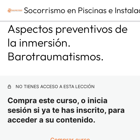
Socorrismo en Piscinas e Instala
A
S
Aspectos preventivos de
n
i
t
g
la inmersión.
e
u
MÓDULO 1. PRIMEROS AUXILIOS
r
i
Y SOPORTE VITAL BÁSICO |
i
e
Barotraumatismos.
o
n
TEMA 1. FUNDAMENTOS DE
r
t
ANATOMÍA Y FISIOLOGÍA.
e
TERMINOLOGÍA MÉDICO-
SANITARIA.
NO TIENES ACCESO A ESTA LECCIÓN
4 lecciones
MÓDULO 1. PRIMEROS AUXILIOS
Compra este curso, o inicia
Y SOPORTE VITAL BÁSICO |
sesión si ya te has inscrito, para
TEMA 2. CONCEPTO DE
URGENCIAS, EMERGENCIAS Y
acceder a su contenido.
CATÁSTROFES.
3 lecciones
Comprar curso