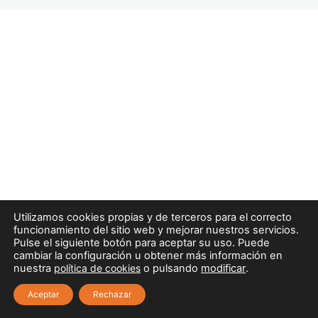
MÓDULO 1. PRIMEROS AUXILIOS
Y SOPORTE VITAL BÁSICO |
TEMA 3. SOPORTE VITAL
BÁSICO, INSTRUMENTAL Y DESA.
PRIMER INTERVINIENTE.
VALORACIÓN INICIAL,.
9 lecciones
MÓDULO 1. PRIMEROS AUXILIOS
Y SOPORTE VITAL BÁSICO |
TEMA 4. URGENCIAS Y
EMERGENCIAS MÉDICAS.
8 lecciones
MÓDULO 1. PRIMEROS AUXILIOS
Utilizamos cookies propias y de terceros para el correcto
Y SOPORTE VITAL BÁSICO |
funcionamiento del sitio web y mejorar nuestros servicios.
TEMA 5. URGENCIAS Y
Pulse el siguiente botón para aceptar su uso. Puede
EMERGENCIAS
cambiar la configuración u obtener más información en
nuestra
política de cookies
o pulsando
modificar
.
TRAUMATOLÓGICAS.
10 lecciones
Aceptar
Rechazar
MÓDULO 1. PRIMEROS AUXILIOS