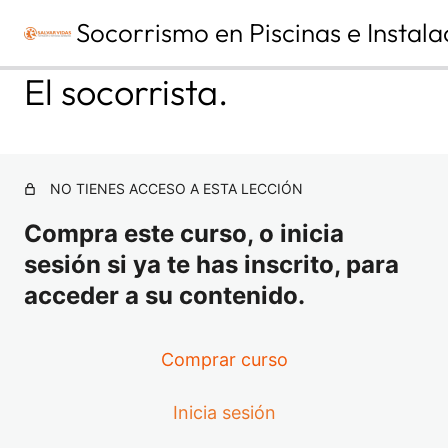
Socorrismo en Piscinas e Instala
A
S
El socorrista.
n
i
t
g
e
u
MÓDULO 1. PRIMEROS AUXILIOS
r
i
Y SOPORTE VITAL BÁSICO |
i
e
o
n
TEMA 1. FUNDAMENTOS DE
NO TIENES ACCESO A ESTA LECCIÓN
r
t
ANATOMÍA Y FISIOLOGÍA.
e
Compra este curso, o inicia
TERMINOLOGÍA MÉDICO-
SANITARIA.
sesión si ya te has inscrito, para
4 lecciones
acceder a su contenido.
MÓDULO 1. PRIMEROS AUXILIOS
Y SOPORTE VITAL BÁSICO |
TEMA 2. CONCEPTO DE
Comprar curso
URGENCIAS, EMERGENCIAS Y
CATÁSTROFES.
Inicia sesión
3 lecciones