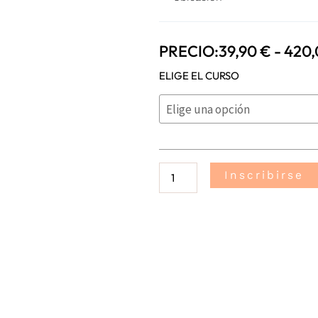
PRECIO:
39,90
€
-
420
Vale
ELIGE EL CURSO
Regalo
de
Formación
cantidad
Inscribirse