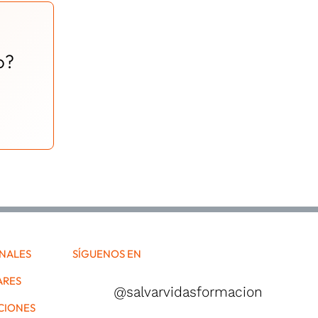
o?
ONALES
SÍGUENOS EN
ARES
@salvarvidasformacion
CIONES