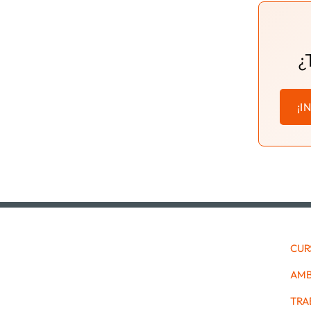
¿
¡I
CUR
AMB
TRA