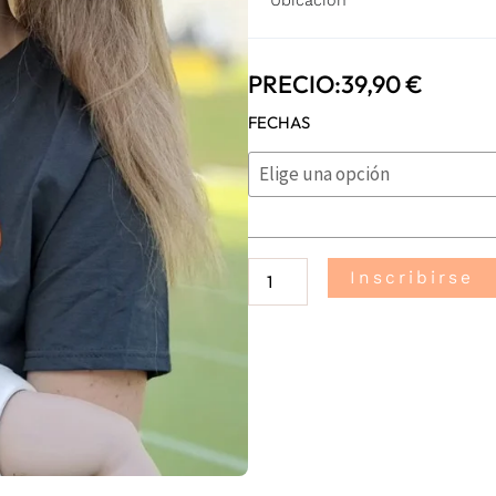
PRECIO:
39,90
€
Primeros
FECHAS
Auxilios
a
Bebés
y
Niños
Inscribirse
(Majadahonda)
cantidad