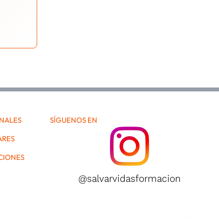
ONALES
SÍGUENOS EN
ARES
CIONES
@salvarvidasformacion