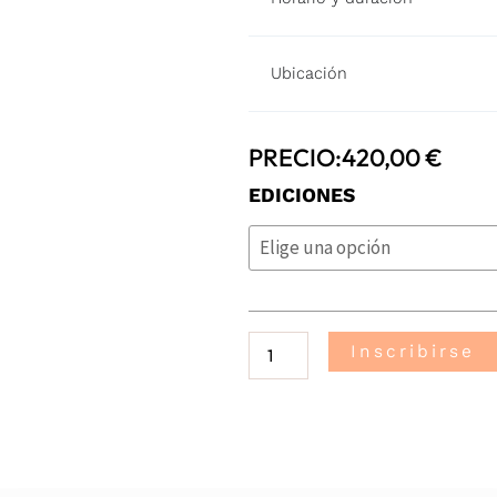
Ubicación
PRECIO:
420,00
€
Curso
EDICIONES
SVA
Oficial
SEMICYUC
–
Proveedor
Inscribirse
de
Soporte
Vital
Avanzado
-