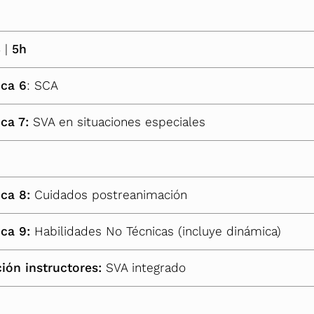
3
|
5h
ica 6
: SCA
ica 7:
SVA en situaciones especiales
ica 8:
Cuidados postreanimación
ica 9:
Habilidades No Técnicas (incluye dinámica)
ión instructores:
SVA integrado