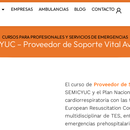
EMPRESAS
AMBULANCIAS
BLOG
CONTACTO
CURSOS PARA PROFESIONALES Y SERVICIOS DE EMERGENCIAS
YUC – Proveedor de Soporte Vital A
El curso de
Proveedor de 
SEMICYUC y el Plan Naciona
cardiorrespiratoria con las
European Resuscitation Cou
multidisciplinar de TES, e
emergencias prehospitalar