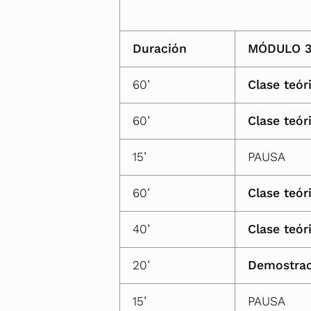
Duración
MÓDULO 
60’
Clase teór
60’
Clase teór
15’
PAUSA
60’
Clase teór
40’
Clase teór
20’
Demostrac
15’
PAUSA