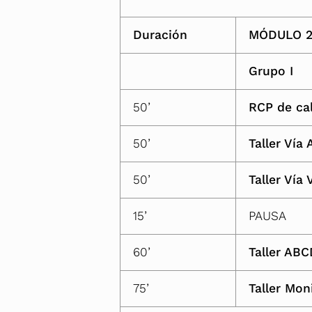
Duración
MÓDULO 2
Grupo I
50’
RCP de ca
50’
Taller Vía 
50’
Taller Vía
15’
PAUSA
60’
Taller AB
75’
Taller Mon