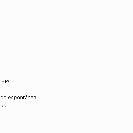
l ERC.
ción espontánea.
gudo.