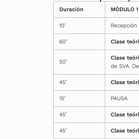
Duración
MÓDULO 1 
10’
Recepción 
60’
Clase teór
Clase teór
50’
de SVA. Des
45’
Clase teór
15’
PAUSA
45’
Clase teór
45’
Clase teór