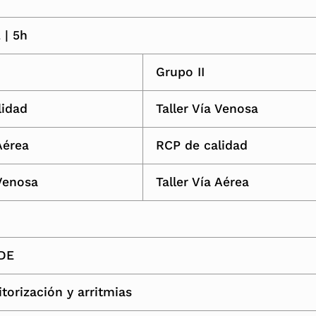
 |
5h
Grupo II
lidad
Taller Vía Venosa
Aérea
RCP de calidad
 Venosa
Taller Vía Aérea
CDE
itorización y arritmias