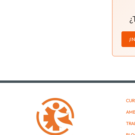
¿
¡I
CUR
AMB
TRA
BLO