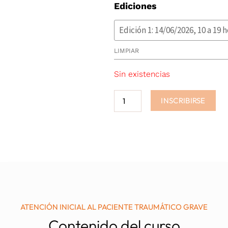
Atención
Ediciones
ORI
Inicial
ERA:
al
249,
Paciente
LIMPIAR
Traumático
Grave
Sin existencias
cantidad
INSCRIBIRSE
ATENCIÓN INICIAL AL PACIENTE TRAUMÁTICO GRAVE
Contenido del curso