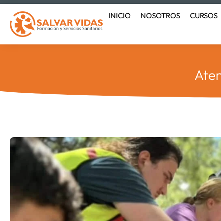
Ir
INICIO
NOSOTROS
CURSOS
al
contenido
Aten