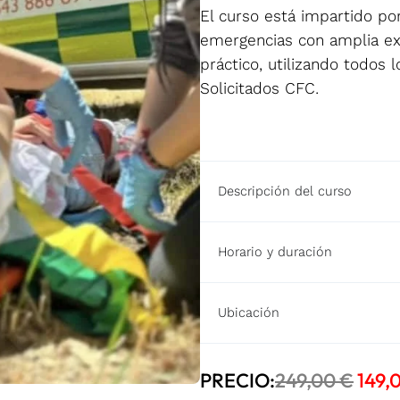
El curso está impartido po
emergencias con amplia ex
práctico, utilizando todos
Solicitados CFC.
Descripción del curso
Horario y duración
Ubicación
EL
PRECIO:
249,00
€
149,
PRE