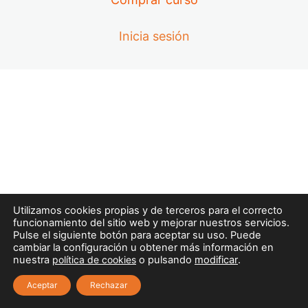
2.4. Evaluación del módulo 2.
Inicia sesión
3.1. Principios de la Reanimación Cardiopulmonar
(RCP).
3.3. Muerte súbita del Lactante.
3.2. Soporte Vital Básico en lactantes.
3.4. Soporte Vital Básico en niños.
3.5. Soporte Vital Básico en adolescentes.
3.7. Integración del Desfibrilador Externo
Semiautomático (DESA) en la RCP.
Utilizamos cookies propias y de terceros para el correcto
funcionamiento del sitio web y mejorar nuestros servicios.
3.6. Obstrucción de vía aérea.
Pulse el siguiente botón para aceptar su uso. Puede
cambiar la configuración u obtener más información en
3.8. Evaluación del módulo 3.
nuestra
política de cookies
o pulsando
modificar
.
Aceptar
Rechazar
4.1. Heridas.