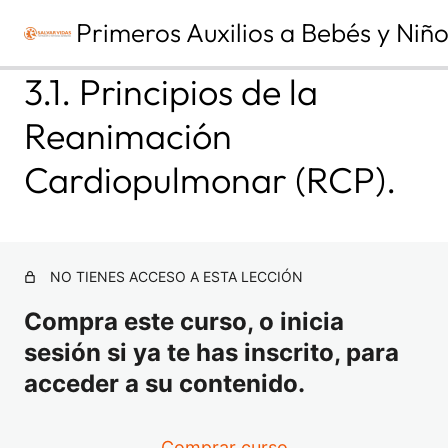
Primeros Auxilios a Bebés y Niñ
A
S
3.1. Principios de la
n
i
t
g
Reanimación
e
u
2.2. El Triángulo de Evaluación Pediátrica.
r
i
i
e
Cardiopulmonar (RCP).
1.1. ¿Qué son los primeros auxilios?
o
n
r
t
e
0.1. Introducción.
0.2. Evaluación del módulo 0.
NO TIENES ACCESO A ESTA LECCIÓN
1.2. Conducta P.A.S.
Compra este curso, o inicia
1.3. Evaluación del módulo 1.
sesión si ya te has inscrito, para
acceder a su contenido.
2.1. Anatomofisiología del paciente pediátrico.
2.3. La cadena de supervivencia pediátrica.
Comprar curso